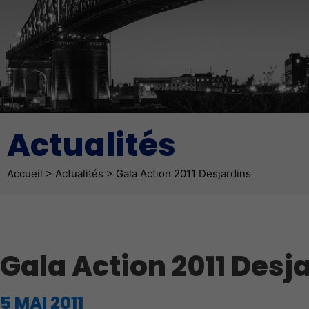
Actualités
Fil d'Ariane
Accueil
>
Actualités
>
Gala Action 2011 Desjardins
Gala Action 2011 Desj
5 MAI 2011