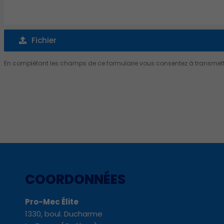
Fichier
Fichier
En complétant les champs de ce formulaire vous consentez à transmettre
Alternative:
COORDONNÉES
Pro-Mec Élite
1330, boul. Ducharme