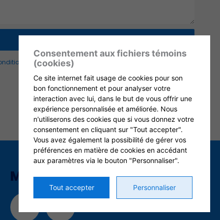
Consentement aux fichiers témoins
nditions d'utilisation
et
politique de confidentialité
.
(cookies)
Ce site internet fait usage de cookies pour son
bon fonctionnement et pour analyser votre
interaction avec lui, dans le but de vous offrir une
expérience personnalisée et améliorée. Nous
n'utiliserons des cookies que si vous donnez votre
consentement en cliquant sur "Tout accepter".
Vous avez également la possibilité de gérer vos
préférences en matière de cookies en accédant
aux paramètres via le bouton "Personnaliser".
MÉDIAS SOCIAUX
Tout accepter
Personnaliser
L
F
i
a
n
c