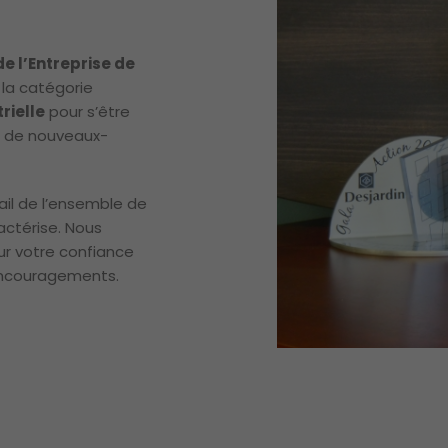
 de l’Entreprise de
la catégorie
rielle
pour s’être
e de nouvea­ux­
ail de l’ensemble de
actérise. Nous
ur votre confian­ce
courage­ments. ­­