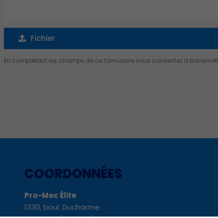
Fichier
Fichier
En complétant les champs de ce formulaire vous consentez à transmettre
Alternative:
COORDONNÉES
Pro-Mec Élite
1330, boul. Ducharme