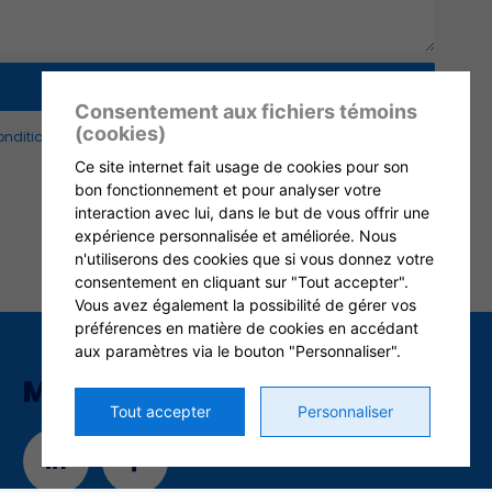
Consentement aux fichiers témoins
(cookies)
nditions d'utilisation
et
politique de confidentialité
.
Ce site internet fait usage de cookies pour son
bon fonctionnement et pour analyser votre
interaction avec lui, dans le but de vous offrir une
expérience personnalisée et améliorée. Nous
n'utiliserons des cookies que si vous donnez votre
consentement en cliquant sur "Tout accepter".
Vous avez également la possibilité de gérer vos
préférences en matière de cookies en accédant
aux paramètres via le bouton "Personnaliser".
MÉDIAS SOCIAUX
Tout accepter
Personnaliser
L
F
i
a
n
c