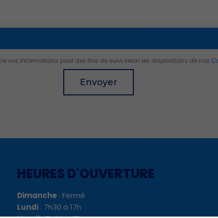
 vos informations pour des fins de suivi selon les dispositions de nos
Co
Envoyer
HEURES D'OUVERTURE
Dimanche
: Fermé
Lundi
: 7h30 à 17h