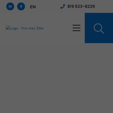
Aller
L
F
819 523-8229
EN
i
a
au
n
c
contenu
k
e
e
b
d
o
i
o
n
k
-
-
i
f
n