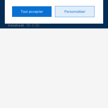
Lundi
: 7h30 à 17h
Mardi
: 7h30 à 17h
Tout accepter
Personnaliser
Mercredi
: 7h30 à 17h
Jeudi
: 7h30 à 17h
Vendredi
: 6h à 12h
Samedi
: Fermé
MÉDIAS SOCIAUX
L
F
i
a
n
c
k
e
e
b
CERTIFICATIONS
d
o
i
o
n
k
-
-
i
f
n