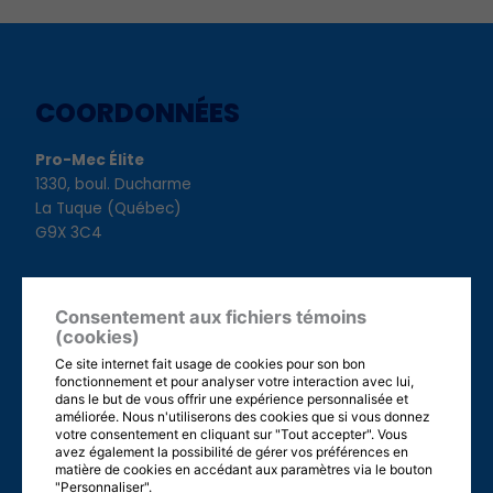
Alternative:
COORDONNÉES
Pro-Mec Élite
1330, boul. Ducharme
La Tuque (Québec)
G9X 3C4
Tél. : 819 523-8229
Téléc. : 819 523-6997
Consentement aux fichiers témoins
(cookies)
info@pro-mecelite.com
Ce site internet fait usage de cookies pour son bon
fonctionnement et pour analyser votre interaction avec lui,
dans le but de vous offrir une expérience personnalisée et
améliorée. Nous n'utiliserons des cookies que si vous donnez
HEURES D'OUVERTURE
votre consentement en cliquant sur "Tout accepter". Vous
avez également la possibilité de gérer vos préférences en
matière de cookies en accédant aux paramètres via le bouton
Dimanche
: Fermé
"Personnaliser".