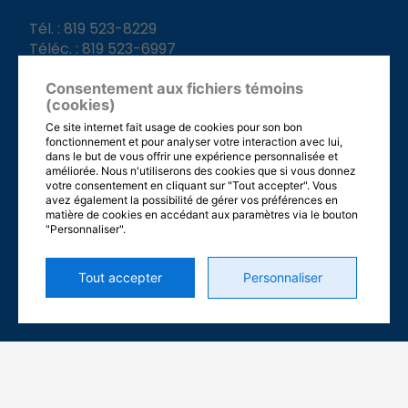
Tél. : 819 523-8229
Téléc. : 819 523-6997
info@pro-mecelite.com
Consentement aux fichiers témoins
(cookies)
Ce site internet fait usage de cookies pour son bon
fonctionnement et pour analyser votre interaction avec lui,
HEURES D'OUVERTURE
dans le but de vous offrir une expérience personnalisée et
améliorée. Nous n'utiliserons des cookies que si vous donnez
votre consentement en cliquant sur "Tout accepter". Vous
Dimanche
: Fermé
avez également la possibilité de gérer vos préférences en
Lundi
: 7h30 à 17h
matière de cookies en accédant aux paramètres via le bouton
"Personnaliser".
Mardi
: 7h30 à 17h
Mercredi
: 7h30 à 17h
Jeudi
: 7h30 à 17h
Tout accepter
Personnaliser
Vendredi
: 6h à 12h
Samedi
: Fermé
MÉDIAS SOCIAUX