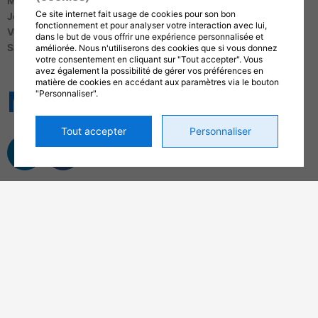
Mercredi
: 7h30 à 17h
Ce site internet fait usage de cookies pour son bon
Jeudi
: 7h30 à 17h
fonctionnement et pour analyser votre interaction avec lui,
Vendredi
: 6h à 12h
dans le but de vous offrir une expérience personnalisée et
Samedi
: Fermé
améliorée. Nous n'utiliserons des cookies que si vous donnez
votre consentement en cliquant sur "Tout accepter". Vous
avez également la possibilité de gérer vos préférences en
matière de cookies en accédant aux paramètres via le bouton
MÉDIAS SOCIAUX
"Personnaliser".
Tout accepter
Personnaliser
L
F
i
a
n
c
CERTIFICATIONS
k
e
e
b
d
o
i
o
n
k
-
-
i
f