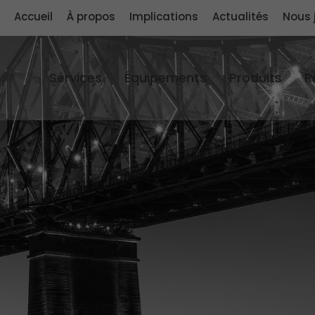
Accueil
À propos
Implications
Actualités
Nous 
Services
Équipements
Produits
R