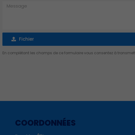
Message
Fichier
Fichier
En complétant les champs de ce formulaire vous consentez à transmettre
Alternative:
COORDONNÉES