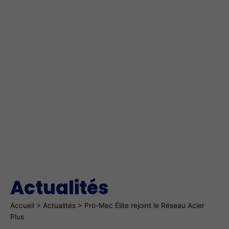
Actualités
Fil d'Ariane
Accueil
>
Actualités
>
Pro-Mec Élite rejoint le Réseau Acier
Plus