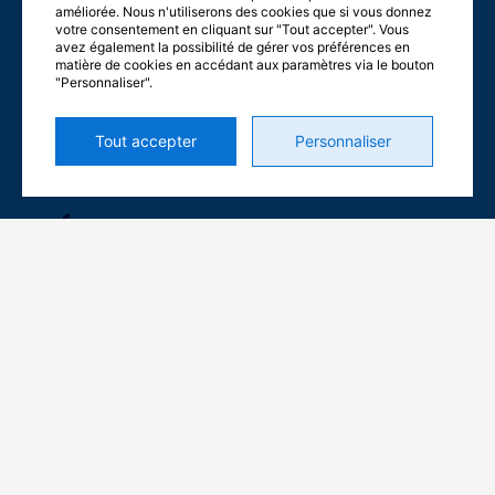
Lundi
: 7h30 à 17h
améliorée. Nous n'utiliserons des cookies que si vous donnez
Mardi
: 7h30 à 17h
votre consentement en cliquant sur "Tout accepter". Vous
avez également la possibilité de gérer vos préférences en
Mercredi
: 7h30 à 17h
matière de cookies en accédant aux paramètres via le bouton
Jeudi
: 7h30 à 17h
"Personnaliser".
Vendredi
: 6h à 12h
Samedi
: Fermé
Tout accepter
Personnaliser
MÉDIAS SOCIAUX
L
F
i
a
n
c
k
e
e
b
CERTIFICATIONS
d
o
i
o
n
k
-
-
i
f
n