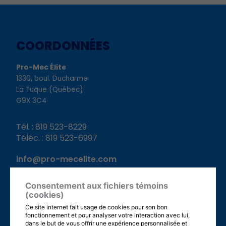
COORDONNÉES
Pro-Mec Élite
1330, boul. Ducharme
La Tuque (Québec)
G9X 3C4
Tél. : 819 523-8229
Téléc. : 819 523-6997
info@pro-mecelite.com
Consentement aux fichiers témoins
HEURES D'OUVERTURE
(cookies)
Ce site internet fait usage de cookies pour son bon
fonctionnement et pour analyser votre interaction avec lui,
Dimanche
: Fermé
dans le but de vous offrir une expérience personnalisée et